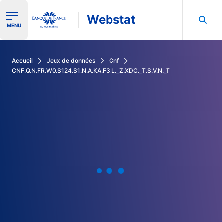
Webstat
Ouvrir le menu de navigation
MENU
Rechercher dans les données de la Banque de France
Accueil
Jeux de données
Cnf
CNF.Q.N.FR.W0.S124.S1.N.A.KA.F3.L._Z.XDC._T.S.V.N._T