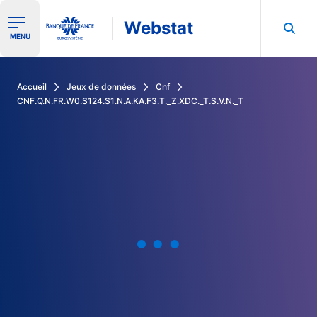
Webstat
Ouvrir le menu de navigation
MENU
Rechercher dans les données de la Banque de France
Accueil
Jeux de données
Cnf
CNF.Q.N.FR.W0.S124.S1.N.A.KA.F3.T._Z.XDC._T.S.V.N._T