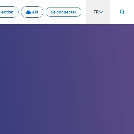
FR
lection
API
Se connecter
activité internationale et les taux. Découvrez le projet en détail.
nées et de métadonnées.
.