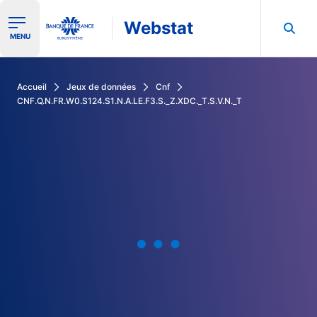
Webstat
Ouvrir le menu de navigation
MENU
Rechercher dans les données de la Banque de France
Accueil
Jeux de données
Cnf
CNF.Q.N.FR.W0.S124.S1.N.A.LE.F3.S._Z.XDC._T.S.V.N._T