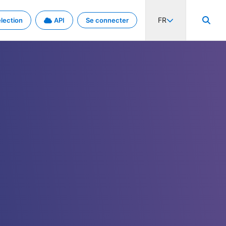
FR
lection
API
Se connecter
activité internationale et les taux. Découvrez le projet en détail.
nées et de métadonnées.
.