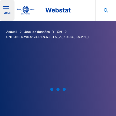
Webstat
Ouvrir le menu de navigation
MENU
Rechercher dans les données de la Banque de France
Accueil
Jeux de données
Cnf
CNF.Q.N.FR.W0.S124.S1.N.A.LE.F5._Z._Z.XDC._T.S.V.N._T