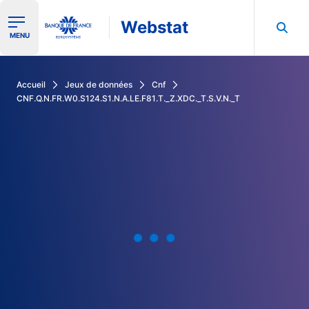
Webstat
Ouvrir le menu de navigation
MENU
Rechercher dans les données de la Banque de France
Accueil
Jeux de données
Cnf
CNF.Q.N.FR.W0.S124.S1.N.A.LE.F81.T._Z.XDC._T.S.V.N._T