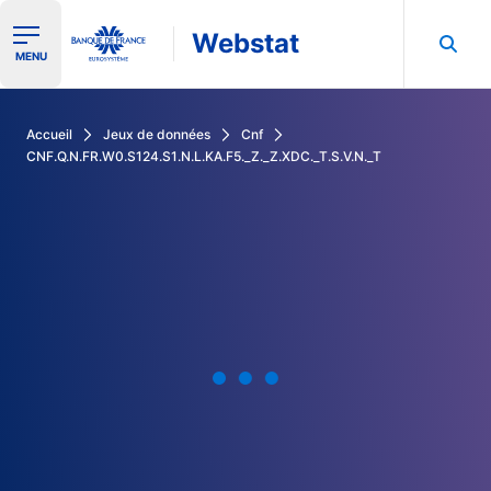
Webstat
Ouvrir le menu de navigation
MENU
Rechercher dans les données de la Banque de France
Accueil
Jeux de données
Cnf
CNF.Q.N.FR.W0.S124.S1.N.L.KA.F5._Z._Z.XDC._T.S.V.N._T