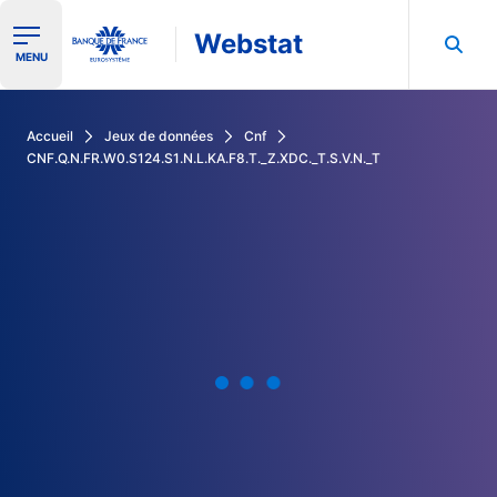
Webstat
Ouvrir le menu de navigation
MENU
Rechercher dans les données de la Banque de France
Accueil
Jeux de données
Cnf
CNF.Q.N.FR.W0.S124.S1.N.L.KA.F8.T._Z.XDC._T.S.V.N._T