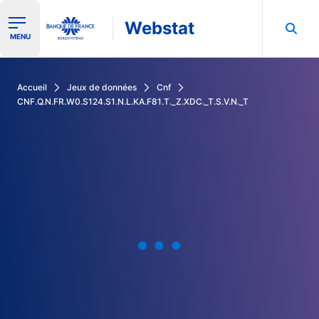
Webstat
Ouvrir le menu de navigation
MENU
Rechercher dans les données de la Banque de France
Accueil
Jeux de données
Cnf
CNF.Q.N.FR.W0.S124.S1.N.L.KA.F81.T._Z.XDC._T.S.V.N._T