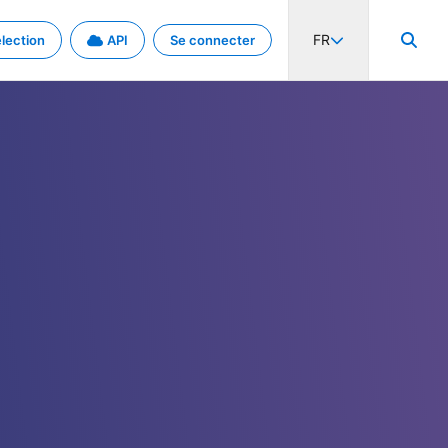
FR
lection
API
Se connecter
activité internationale et les taux. Découvrez le projet en détail.
nées et de métadonnées.
.