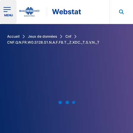
Webstat
Ouvrir le menu de navigation
MENU
Rechercher dans les données de la Banque de France
Accueil
Jeux de données
Cnf
CNF.Q.N.FR.W0.S128.S1.N.A.F.F8.T._Z.XDC._T.S.V.N._T