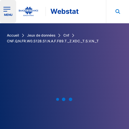
Webstat
Ouvrir le menu de navigation
MENU
Rechercher dans les données de la Banque de France
Accueil
Jeux de données
Cnf
CNF.Q.N.FR.W0.S128.S1.N.A.F.F89.T._Z.XDC._T.S.V.N._T