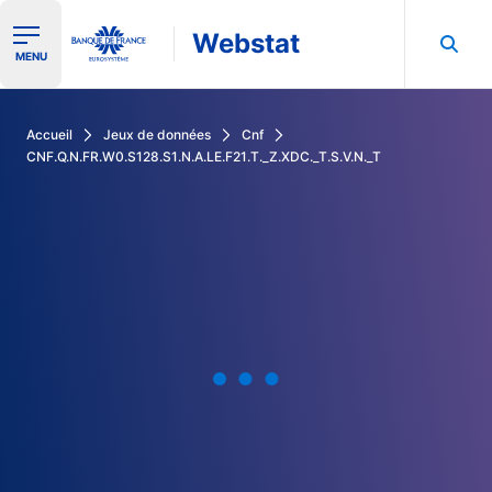
Webstat
Ouvrir le menu de navigation
MENU
Rechercher dans les données de la Banque de France
Accueil
Jeux de données
Cnf
CNF.Q.N.FR.W0.S128.S1.N.A.LE.F21.T._Z.XDC._T.S.V.N._T