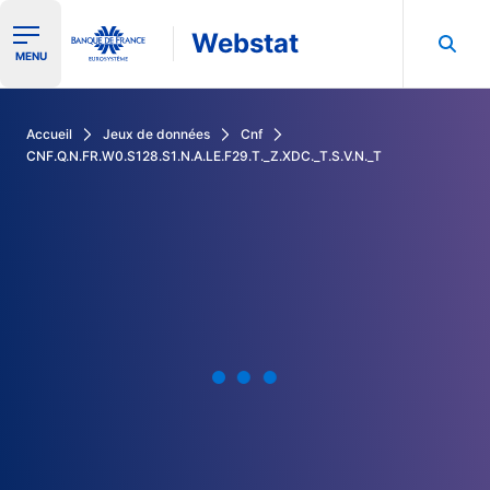
Webstat
Ouvrir le menu de navigation
MENU
Rechercher dans les données de la Banque de France
Accueil
Jeux de données
Cnf
CNF.Q.N.FR.W0.S128.S1.N.A.LE.F29.T._Z.XDC._T.S.V.N._T