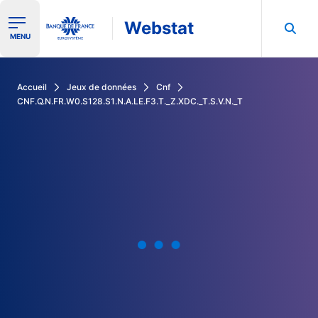
Webstat
Ouvrir le menu de navigation
MENU
Rechercher dans les données de la Banque de France
Accueil
Jeux de données
Cnf
CNF.Q.N.FR.W0.S128.S1.N.A.LE.F3.T._Z.XDC._T.S.V.N._T