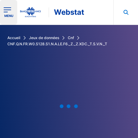
Webstat
Ouvrir le menu de navigation
MENU
Rechercher dans les données de la Banque de France
Accueil
Jeux de données
Cnf
CNF.Q.N.FR.W0.S128.S1.N.A.LE.F6._Z._Z.XDC._T.S.V.N._T