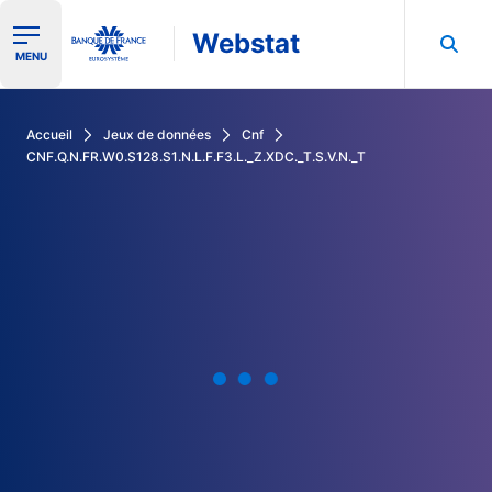
Webstat
Ouvrir le menu de navigation
MENU
Rechercher dans les données de la Banque de France
Accueil
Jeux de données
Cnf
CNF.Q.N.FR.W0.S128.S1.N.L.F.F3.L._Z.XDC._T.S.V.N._T