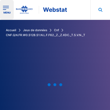
Webstat
Ouvrir le menu de navigation
MENU
Rechercher dans les données de la Banque de France
Accueil
Jeux de données
Cnf
CNF.Q.N.FR.W0.S128.S1.N.L.F.F62._Z._Z.XDC._T.S.V.N._T