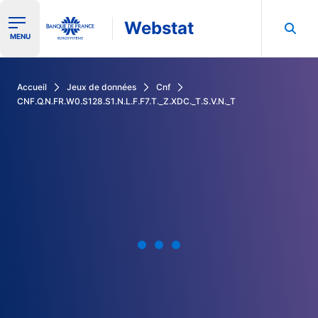
Webstat
Ouvrir le menu de navigation
MENU
Rechercher dans les données de la Banque de France
Accueil
Jeux de données
Cnf
CNF.Q.N.FR.W0.S128.S1.N.L.F.F7.T._Z.XDC._T.S.V.N._T