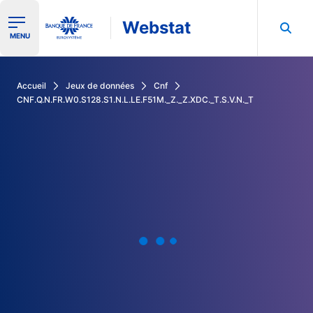
Webstat
Ouvrir le menu de navigation
MENU
Rechercher dans les données de la Banque de France
Accueil
Jeux de données
Cnf
CNF.Q.N.FR.W0.S128.S1.N.L.LE.F51M._Z._Z.XDC._T.S.V.N._T