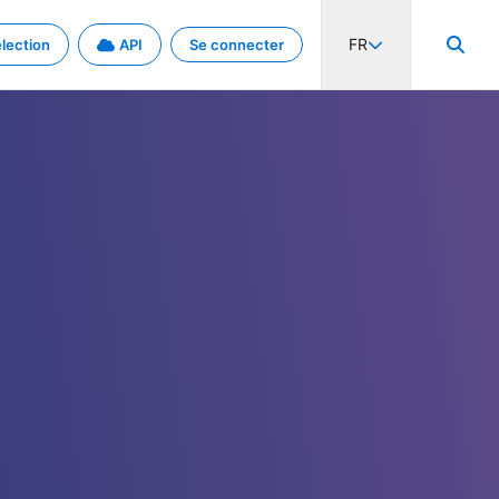
FR
lection
API
Se connecter
activité internationale et les taux. Découvrez le projet en détail.
nées et de métadonnées.
.