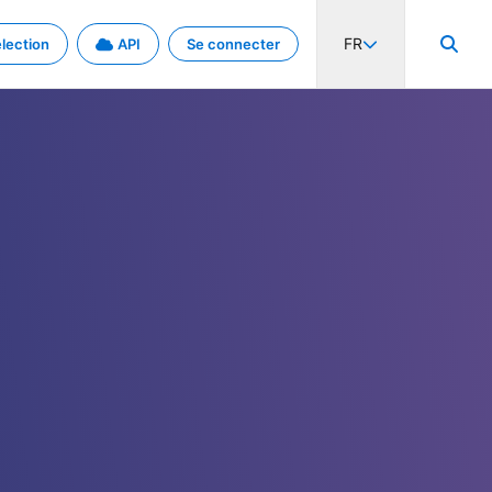
FR
lection
API
Se connecter
activité internationale et les taux. Découvrez le projet en détail.
nées et de métadonnées.
.