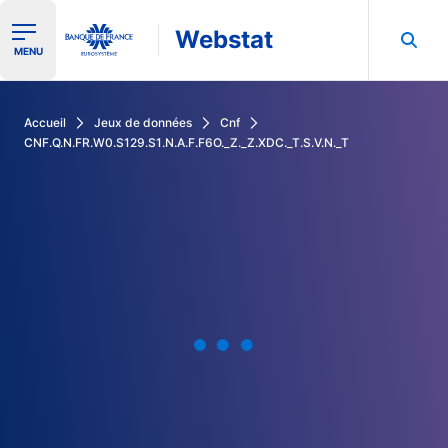
Webstat
Ouvrir le menu de navigation
MENU
Rechercher dans les données de la Banque de France
Accueil
Jeux de données
Cnf
CNF.Q.N.FR.W0.S129.S1.N.A.F.F6O._Z._Z.XDC._T.S.V.N._T