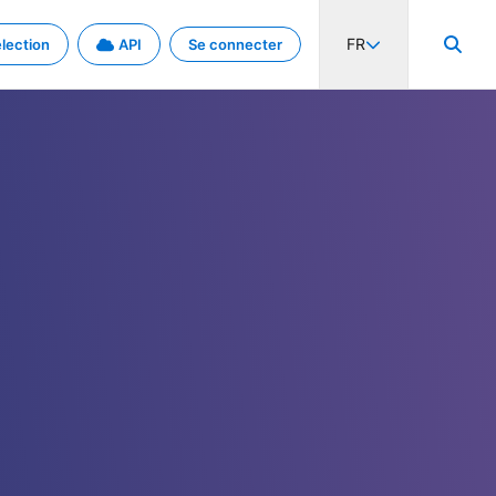
FR
lection
API
Se connecter
activité internationale et les taux. Découvrez le projet en détail.
nées et de métadonnées.
.