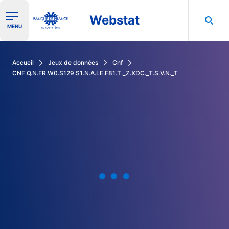
Webstat
Ouvrir le menu de navigation
MENU
Rechercher dans les données de la Banque de France
Accueil
Jeux de données
Cnf
CNF.Q.N.FR.W0.S129.S1.N.A.LE.F81.T._Z.XDC._T.S.V.N._T