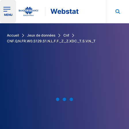
Webstat
Ouvrir le menu de navigation
MENU
Rechercher dans les données de la Banque de France
Accueil
Jeux de données
Cnf
CNF.Q.N.FR.W0.S129.S1.N.L.F.F._Z._Z.XDC._T.S.V.N._T