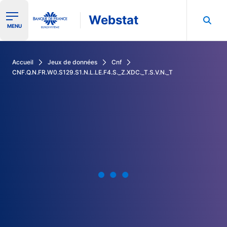
Webstat
Ouvrir le menu de navigation
MENU
Rechercher dans les données de la Banque de France
Accueil
Jeux de données
Cnf
CNF.Q.N.FR.W0.S129.S1.N.L.LE.F4.S._Z.XDC._T.S.V.N._T