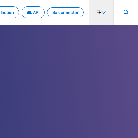
FR
lection
API
Se connecter
activité internationale et les taux. Découvrez le projet en détail.
nées et de métadonnées.
.