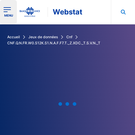
Webstat
Ouvrir le menu de navigation
MENU
Rechercher dans les données de la Banque de France
Accueil
Jeux de données
Cnf
CNF.Q.N.FR.W0.S12K.S1.N.A.F.F7.T._Z.XDC._T.S.V.N._T