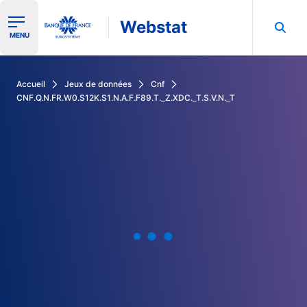
Webstat
Ouvrir le menu de navigation
MENU
Rechercher dans les données de la Banque de France
Accueil
Jeux de données
Cnf
CNF.Q.N.FR.W0.S12K.S1.N.A.F.F89.T._Z.XDC._T.S.V.N._T