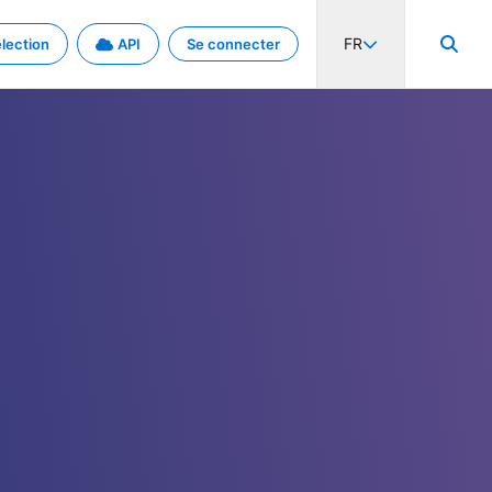
FR
lection
API
Se connecter
activité internationale et les taux. Découvrez le projet en détail.
nées et de métadonnées.
.