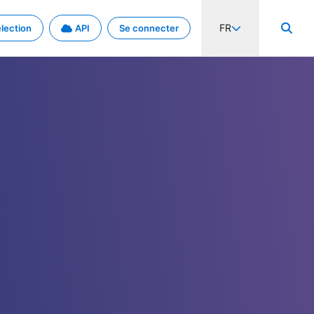
FR
lection
API
Se connecter
activité internationale et les taux. Découvrez le projet en détail.
nées et de métadonnées.
.