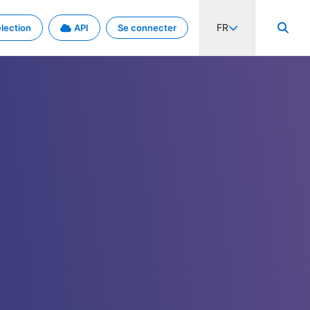
FR
lection
API
Se connecter
activité internationale et les taux. Découvrez le projet en détail.
nées et de métadonnées.
.