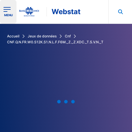
Webstat
Ouvrir le menu de navigation
MENU
Rechercher dans les données de la Banque de France
Accueil
Jeux de données
Cnf
CNF.Q.N.FR.W0.S12K.S1.N.L.F.F6M._Z._Z.XDC._T.S.V.N._T