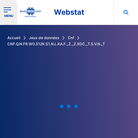
Webstat
Ouvrir le menu de navigation
MENU
Rechercher dans les données de la Banque de France
Accueil
Jeux de données
Cnf
CNF.Q.N.FR.W0.S12K.S1.N.L.KA.F._Z._Z.XDC._T.S.V.N._T