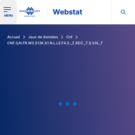
Webstat
Ouvrir le menu de navigation
MENU
Rechercher dans les données de la Banque de France
Accueil
Jeux de données
Cnf
CNF.Q.N.FR.W0.S12K.S1.N.L.LE.F4.S._Z.XDC._T.S.V.N._T