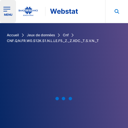
Webstat
Ouvrir le menu de navigation
MENU
Rechercher dans les données de la Banque de France
Accueil
Jeux de données
Cnf
CNF.Q.N.FR.W0.S12K.S1.N.L.LE.F5._Z._Z.XDC._T.S.V.N._T