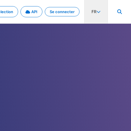
FR
lection
API
Se connecter
activité internationale et les taux. Découvrez le projet en détail.
nées et de métadonnées.
.