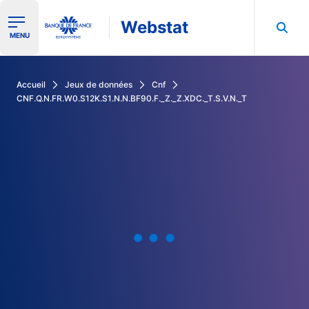
Webstat
Ouvrir le menu de navigation
MENU
Rechercher dans les données de la Banque de France
Accueil
Jeux de données
Cnf
CNF.Q.N.FR.W0.S12K.S1.N.N.BF90.F._Z._Z.XDC._T.S.V.N._T