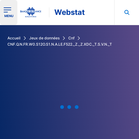
Webstat
Ouvrir le menu de navigation
MENU
Rechercher dans les données de la Banque de France
Accueil
Jeux de données
Cnf
CNF.Q.N.FR.W0.S12O.S1.N.A.LE.F522._Z._Z.XDC._T.S.V.N._T