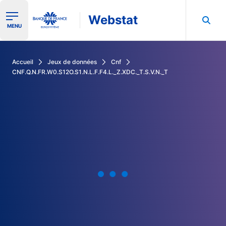
Webstat
Ouvrir le menu de navigation
MENU
Rechercher dans les données de la Banque de France
Accueil
Jeux de données
Cnf
CNF.Q.N.FR.W0.S12O.S1.N.L.F.F4.L._Z.XDC._T.S.V.N._T