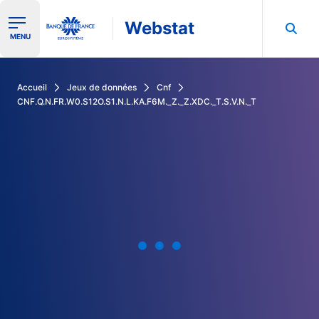
Webstat
Ouvrir le menu de navigation
MENU
Rechercher dans les données de la Banque de France
Accueil
Jeux de données
Cnf
CNF.Q.N.FR.W0.S12O.S1.N.L.KA.F6M._Z._Z.XDC._T.S.V.N._T