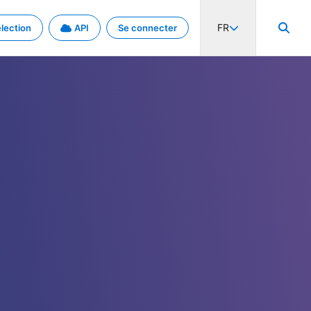
FR
lection
API
Se connecter
activité internationale et les taux. Découvrez le projet en détail.
nées et de métadonnées.
.