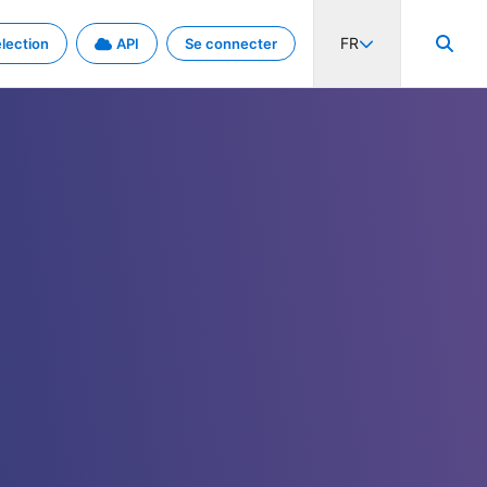
FR
lection
API
Se connecter
activité internationale et les taux. Découvrez le projet en détail.
nées et de métadonnées.
.