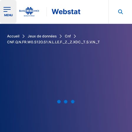
Webstat
Ouvrir le menu de navigation
MENU
Rechercher dans les données de la Banque de France
Accueil
Jeux de données
Cnf
CNF.Q.N.FR.W0.S12O.S1.N.L.LE.F._Z._Z.XDC._T.S.V.N._T