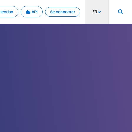
FR
lection
API
Se connecter
activité internationale et les taux. Découvrez le projet en détail.
nées et de métadonnées.
.