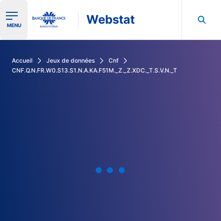
Webstat
Ouvrir le menu de navigation
MENU
Rechercher dans les données de la Banque de France
Accueil
Jeux de données
Cnf
CNF.Q.N.FR.W0.S13.S1.N.A.KA.F51M._Z._Z.XDC._T.S.V.N._T