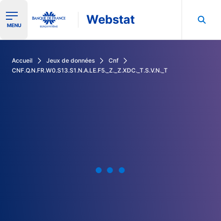
Webstat
Ouvrir le menu de navigation
MENU
Rechercher dans les données de la Banque de France
Accueil
Jeux de données
Cnf
CNF.Q.N.FR.W0.S13.S1.N.A.LE.F5._Z._Z.XDC._T.S.V.N._T