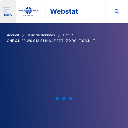
Webstat
Ouvrir le menu de navigation
MENU
Rechercher dans les données de la Banque de France
Accueil
Jeux de données
Cnf
CNF.Q.N.FR.W0.S13.S1.N.A.LE.F7.T._Z.XDC._T.S.V.N._T